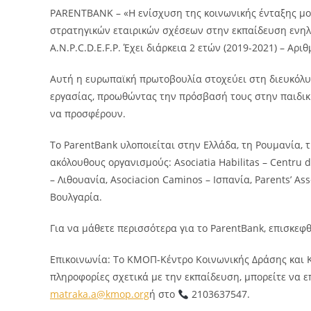
PARENTBANK – «Η ενίσχυση της κοινωνικής ένταξης μ
στρατηγικών εταιρικών σχέσεων στην εκπαίδευση ενη
A.N.P.C.D.E.F.P. Έχει διάρκεια 2 ετών (2019-2021) – Αρ
Αυτή η ευρωπαϊκή πρωτοβουλία στοχεύει στη διευκόλυ
εργασίας, προωθώντας την πρόσβασή τους στην παιδική
να προσφέρουν.
Το ParentBank υλοποιείται στην Ελλάδα, τη Ρουμανία, τ
ακόλουθους οργανισμούς: Asociatia Habilitas – Centru d
– Λιθουανία, Asociacion Caminos – Ισπανία, Parents’ As
Βουλγαρία.
Για να μάθετε περισσότερα για το ParentBank, επισκεφθ
Επικοινωνία: Το ΚΜΟΠ-Κέντρο Κοινωνικής Δράσης και Κ
πληροφορίες σχετικά με την εκπαίδευση, μπορείτε να 
matraka.a@kmop.org
ή στο
2103637547.