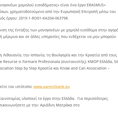
ονογονέων χαμηλού εισοδήματος» είναι ένα έργο ΕRASMUS+
λίκων, χρηματοδοτούμενο από την Ευρωπαϊκή Επιτροπή μέσω του
ιθμός έργου: 2019-1-RO01-KA204-063798.
νση της ένταξης των μονογονέων με χαμηλό εισόδημα στην αγορ
 μέριμνα και σε άλλες υπηρεσίες που ενδέχεται να μην μπορούν
η Λιθουανία, την Ισπανία, τη Βουλγαρία και την Κροατία από τους
e Resurse si Formare Profesionala (συντονιστής), KMOP Eλλάδα, SI
sociation Step by Step Κροατία και Know and Can Association –
είτε τον ιστότοπο:
www
.parentbank
.eu
αινοτομίας υλοποιεί το έργο στην Ελλάδα. Για περισσότερες
επικοινωνήσετε με την: Αριάδνη Ματράκα στο