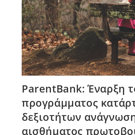
ParentBank: Έναρξη τ
προγράμματος κατάρτ
δεξιοτήτων ανάγνωση
αισθήματος πρωτοβου